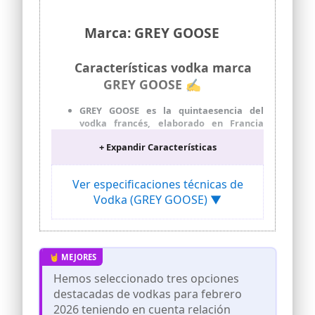
Marca: GREY GOOSE
Características vodka marca
GREY GOOSE ✍
GREY GOOSE es la quintaesencia del
vodka francés, elaborado en Francia
usando solo dos ingredientes: el mejor
+ Expandir Características
trigo blando de invierno y agua pura de
manantial filtrada con piedra caliza
Los cócteles alcanzan una nueva
Ver especificaciones técnicas de
dimensión con GREY GOOSE, el vodka
Vodka (GREY GOOSE) ▼
más indicado para preparar los mejores
combinados: el clásico Martini Cocktail,
el Espresso Martini Cocktail o el Vodka
Soda
De sabor excepcionalmente suave y bien
redondeado, presenta notas de
Hemos seleccionado tres opciones
almendra, manzana y cítricos y un toque
destacadas de vodkas para febrero
de pimienta y anís: la riqueza de sus
2026 teniendo en cuenta relación
matices procede de la calidad de los