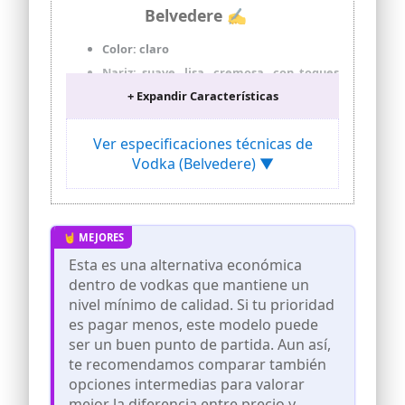
Belvedere ✍
Color: claro
Nariz: suave, lisa, cremosa, con toques
de vainilla, aromas de centeno
+ Expandir Características
Sabor: lleno, redondo, rico,
aterciopelado, ligeramente dulce-
Ver especificaciones técnicas de
salado, vainilla, toques de pimienta
blanca, especias
Vodka (Belvedere) ▼
Final: larga duración, notas de
almendras, crema
Disfruta del vodka belvedere puro, con
hielo o en cócteles
Esta es una alternativa económica
Contenido de alcohol (alc/vol): 40.0
percent by volume
dentro de vodkas que mantiene un
nivel mínimo de calidad. Si tu prioridad
Procedencia: Poland
es pagar menos, este modelo puede
Como servir: Serve at room
ser un buen punto de partida. Aun así,
temperature
te recomendamos comparar también
opciones intermedias para valorar
mejor la diferencia entre precio y