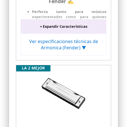
Fender ✍
Perfecta tanto para músicos
experimentados como para quienes
están comenzando, la armónica Fender
+ Expandir Características
Blues Deluxe es lo suficientemente
versátil para cualquier nivel de
intérprete.
Ver especificaciones técnicas de
Con una construcción sólida, forma
Armonica (Fender) ▼
tradicional y un tono brillante y definido,
esta armónica diatónica de 10 agujeros
ofrece el sonido clásico y la durabilidad
característica de cualquier instrumento
LA 2 MEJOR
Fender genuino.
Cubiertas de metal cromado para una
interpretación cómoda y peines de
plástico ABS resistente a la humedad
para un sonido brillante y estabilidad en
la afinación.
Estuche protector de plástico ventilado
que permite que la armónica se seque
después de tocar, junto con armónica
diatónica de 10 agujeros.