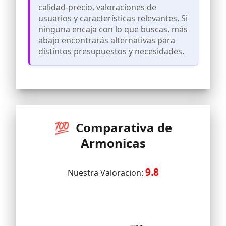
calidad-precio, valoraciones de
el juego de armónica
usuarios y características relevantes. Si
Materiales de alta calidad: las cañas
ninguna encaja con lo que buscas, más
están hechas de cobre especial, el peine
de plástico de fácil cuidado; esto
abajo encontrarás alternativas para
asegura una larga duración de la
distintos presupuestos y necesidades.
armónica
La primera elección para los amantes de
la armónica: la armónica cascha es el
instrumento de viento ideal para
principiantes y avanzados; los fans de la
armónica lo disfrutarán durante mucho
tiempo
💯 Comparativa de
Armonicas
9.8
Nuestra Valoracion: