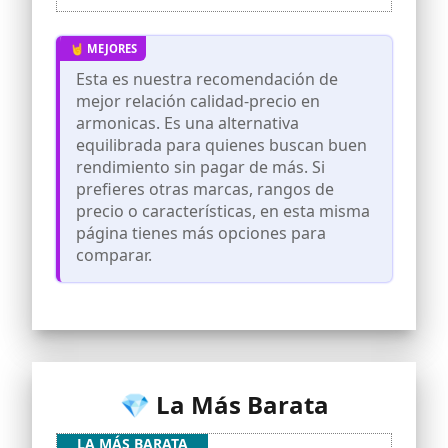
cómoda y la música más melódica.
Peines de resina ABS de calidad
alimentaria son amigables con los
labios.
Esta es nuestra recomendación de
【Fácil de usar】El divisor de flujo de aire
mejor relación calidad-precio en
y el distribuidor de flujo de aire
armonicas. Es una alternativa
incorporado en la armónica son
equilibrada para quienes buscan buen
beneficiosos para mantener un flujo de
aire estable, lo que hace que sea más
rendimiento sin pagar de más. Si
fácil de tocar para principiantes y
prefieres otras marcas, rangos de
dominar rápidamente más habilidades
precio o características, en esta misma
sonoras.
página tienes más opciones para
Aspecto moderno: Cubierta lisa con
comparar.
impresión fina, se ve elegante y es fácil
de sostener
Servicios no reservados: Le
proporcionaremos un embalaje
profesional, transporte de mercancías
rentable y un servicio al cliente amable.
¡Disfruta de tu compra!
💎 La Más Barata
LA MÁS BARATA