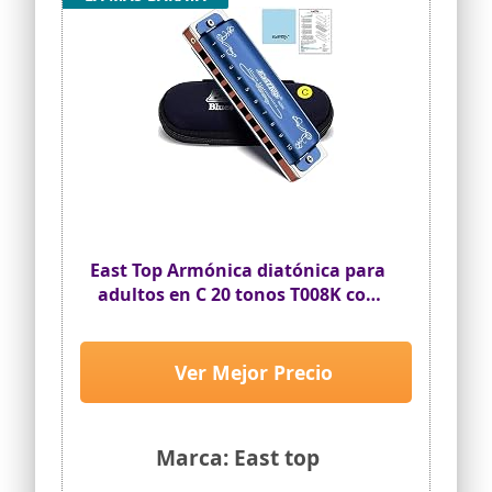
East Top Armónica diatónica para
adultos en C 20 tonos T008K con
estuche azul, Armónica diatónica
de Blues en C, Armónica
diatónica infantil para
Ver Mejor Precio
principiantes y estudiantes,
como mejor regalo
Marca: East top