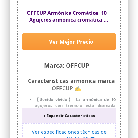
Incluye empaque tipo blister y paño de
limpieza.
OFFCUP Armónica Cromática, 10
Agujeros armónica cromática,
Armónica para Niños
Principiantes, Regalos de Juguete
para Estudiantes
Ver Mejor Precio
Marca: OFFCUP
Características armonica marca
OFFCUP ✍
【Sonido vívido】 La armónica de 10
agujeros con trémolo está diseñada
para la interpretación y competición de
+ Expandir Características
armónica, y su tono, afinación y calidad
de sonido han alcanzado el nivel del
estudio. Cada armónica está
Ver especificaciones técnicas de
cuidadosamente afinada y probada