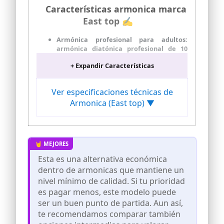
Características armonica marca
East top ✍
Armónica profesional para adultos:
armónica diatónica profesional de 10
agujeros East superior, adecuada para
+ Expandir Características
azules, folk, rock, campo, jazz, etc. Ideal
para armónicas, principiantes y niños.
Esta armónica profesional Blues tiene
Ver especificaciones técnicas de
una exquisita mano de obra, aspecto
Armonica (East top) ▼
hermoso, tono preciso y sensible.
Sonido rico, sensible, hermeticidad:
peine de plástico hecho con precisión
con lengüeta de bronce fosforado y
placa de lengüeta de 1,2 mm de grosor
es más fácil obtener el tono más alto,
Esta es una alternativa económica
sonido rico y madera. La placa de
dentro de armonicas que mantiene un
lengüeta con galvanoplastia
antioxidante, el agujero, el espacio de la
nivel mínimo de calidad. Si tu prioridad
lengüeta es mejor después de
es pagar menos, este modelo puede
galvanoplastia. Al mismo tiempo, te
ser un buen punto de partida. Aun así,
sentirás cómodo al jugar, fácil de usar la
te recomendamos comparar también
habilidad, como soplar y doblar, dando al
intérprete una nueva experiencia.