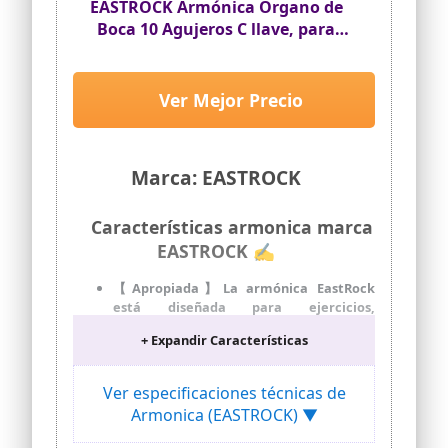
EASTROCK Armónica Órgano de
Boca 10 Agujeros C llave, para
Adultos, Negro
Ver Mejor Precio
Marca: EASTROCK
Características armonica marca
EASTROCK ✍
【Apropiada】La armónica EastRock
está diseñada para ejercicios,
principiantes y avanzados. Excelente
+ Expandir Características
sistema de armónica adecuado para
blues, folk, pop, música clásica, jazz,
country y rock & roll.
Ver especificaciones técnicas de
Alta calidad: Duradero con afinaciones
Armonica (EASTROCK) ▼
de bronce fosforado y cubierta de acero
inoxidable que hacen su armónica más