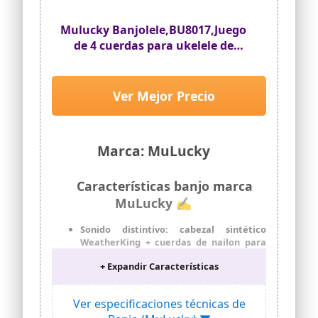
afinador de guitarra, correa, pastilla,
cuerdas, púas, puede obtener estos
accesorios que son adecuados para
Mulucky Banjolele,BU8017,Juego
principiantes de una sola vez a un precio
de 4 cuerdas para ukelele de
rentable
banjo, parte trasera cerrada de
madera maciza, kit para
principiantes con barra de
Ver Mejor Precio
armadura y bolsa de armadura
Marca: MuLucky
Características banjo marca
MuLucky ✍
Sonido distintivo: cabezal sintético
WeatherKing + cuerdas de nailon para
un toque de banjo nítido con calidez del
+ Expandir Características
ukelele
Artesanía de madera de sapele: cuerpo
satinado marrón oscuro de 23 pulgadas,
Ver especificaciones técnicas de
resonancia mejorada y resistencia a la