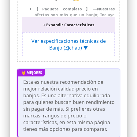
【Paquete completo】—Nuestras
ofertas son más que un banjo; Incluye
todos los accesorios esenciales como un
+ Expandir Características
puente, una cejilla, un juego de cuerdas
y un paño de limpieza. Este completo
conjunto permite a los músicos tocar,
Ver especificaciones técnicas de
mantener y disfrutar de su instrumento
Banjo (ZJchao) ▼
desde el primer rasgueo.
【Alta calidad】— Experimente una
jugabilidad atemporal con nuestro,
fabricado con materiales de alta calidad
como arce y palo . Este conjunto
resistente está diseñado para viajes
Esta es nuestra recomendación de
musicales duraderos, asegurando que
mejor relación calidad-precio en
cada melodía que resuene con claridad y
precisión.
banjos. Es una alternativa equilibrada
para quienes buscan buen rendimiento
【Artesanía exquisita】— Disfrute de
sin pagar de más. Si prefieres otras
juegos suaves gracias a las cuerdas de
banjo, adoptando una mano de obra fina
marcas, rangos de precio o
y un diseño delicado. Su superficie lisa
características, en esta misma página
mejora tu experiencia de
tienes más opciones para comparar.
interpretación, permitiéndote
concentrarte en crear música hermosa