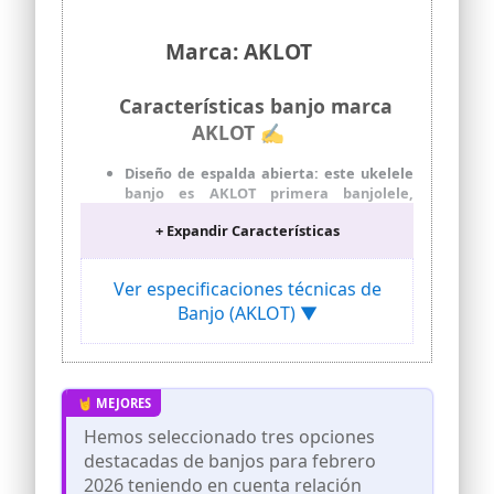
Marca: AKLOT
Características banjo marca
AKLOT ✍
Diseño de espalda abierta: este ukelele
banjo es AKLOT primera banjolele,
abierto con borde profundo bombea el
+ Expandir Características
sonido hacia adelante hacia su
audiencia, lo que hace que el banjo
suene brillante.
Ver especificaciones técnicas de
Remo Fiberskyn Drumhead: Esta
Banjo (AKLOT) ▼
banjolele tiene un tono cálido y redondo
y se describe como "cirujoso" o con un
tipo de sonido de montaña appalachia.
Afinador avanzado: empleado
sintonizador de 18:1 para que puedas
afinar tu banjolele más preciso y
Hemos seleccionado tres opciones
mantenerte en sintonía.
destacadas de banjos para febrero
La varilla de tracción de dos vías te
2026 teniendo en cuenta relación