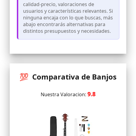
permite personalizar tu propia acción,
calidad-precio, valoraciones de
con cuidado lijado con diapasón de arce
usuarios y características relevantes. Si
duro y bajo, te hace jugar este banjolele
ninguna encaja con lo que buscas, más
cómodamente.
abajo encontrarás alternativas para
Este paquete de banjolele viene con una
distintos presupuestos y necesidades.
garantía de 2 años, cualquier problema
con tu ukelele banjo simplemente
siéntase libre en contacto con nosotros,
le garantizamos una solución perfecta.
💯 Comparativa de Banjos
9.8
Nuestra Valoracion: