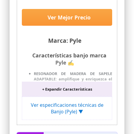
Tamaño tradicional, 5 cuerdas,
Afinador engranado
Ver Mejor Precio
Marca: Pyle
Características banjo marca
Pyle ✍
RESONADOR DE MADERA DE SAPELE
ADAPTABLE: amplifique y enriquezca el
sonido de su banjo conectando el
+ Expandir Características
resonador de madera de Sapele. El
resonador, que se coloca fácilmente
para aumentar la resonancia y la
Ver especificaciones técnicas de
proyección, mejora la acústica del
Banjo (Pyle) ▼
instrumento para lograr un tono más
completo y rico.
JUEGO COMPLETO DE BANJO DE 9 PIEZAS:
Pyle te ofrece un juego de banjo todo en