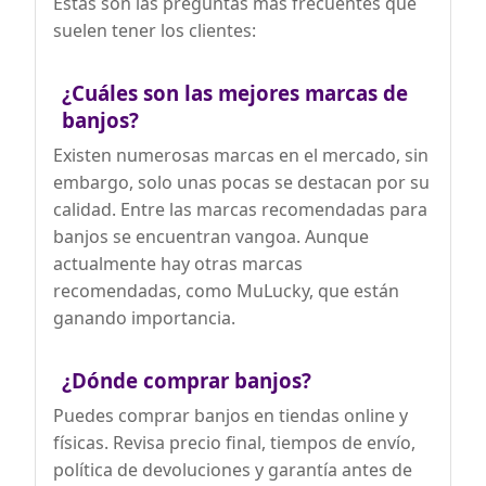
Estas son las preguntas más frecuentes que
BANJO TRADICIONAL DE TAMAÑO
suelen tener los clientes:
COMPLETO DE 39": A diferencia de las
alternativas más pequeñas, nuestro
banjo cuenta con un diseño de
¿Cuáles son las mejores marcas de
encuadernación de estilo tradicional
clásico, acabado de madera revestida y
banjos?
pulida, y herrajes y detalles cromados.
Construido para durar en innumerables
Existen numerosas marcas en el mercado, sin
presentaciones.
embargo, solo unas pocas se destacan por su
calidad. Entre las marcas recomendadas para
banjos se encuentran vangoa. Aunque
actualmente hay otras marcas
recomendadas, como MuLucky, que están
ganando importancia.
¿Dónde comprar banjos?
Puedes comprar banjos en tiendas online y
físicas. Revisa precio final, tiempos de envío,
política de devoluciones y garantía antes de