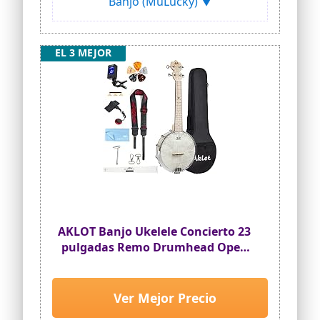
Banjo (MuLucky) ▼
humedad
Kit de viaje profesional: incluye bolsa
acolchada, afinador de clip, 3 púas de
celuloide y guía de inicio de bluegrass
EL 3 MEJOR
Portabilidad lista para el escenario:
ligero (1,8 kg) con correas de mochila,
perfecto para busking, fogatas o
conciertos acogedores en cafetería
♪ Suave jugabilidad: cuerdas de nailon de
baja acción y tutoriales para
principiantes: desbloquea melodías folk,
jazz o celtas.
AKLOT Banjo Ukelele Concierto 23
pulgadas Remo Drumhead Open
Back Maple Body 1:18 Advanced
afinador con remolque Way Truss
Rod Gig Bag Tuner Correa Picks
Ver Mejor Precio