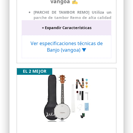
vangoa ✍
[PARCHE DE TAMBOR REMO] Utiliza un
parche de tambor Remo de alta calidad
como panel de banjo que puede producir
+ Expandir Características
un tono dulce. También puede golpear
suavemente el parche para fusionar
diferentes timbres en sus melodías
Ver especificaciones técnicas de
[ALTURA DE CUERDA AJUSTABLE] Equipa
Banjo (vangoa) ▼
un tensor que puede ajustar la altura de
la cuerda, para que se sienta cómodo y
toque con fluidez
[MATERIAL DURADERO] El mástil, los
EL 2 MEJOR
lados y la parte posterior de caoba
tienen una hermosa veta de madera,
dura y no propensa a deformarse o
corroerse, lo que hace que el banjo sea
duradero
[TACTO SUAVE Y DECENTE] Tiene una
pintura fina y brillante, brillante y suave,
que le brinda una experiencia de juego
cómoda
[KIT ECONÓMICO] Viene con bolsa,