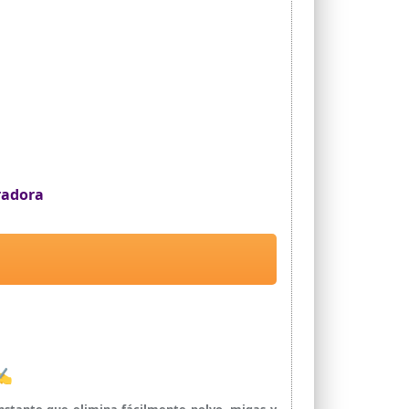
 aspirador inalámbrico potente ayuda a eliminar
recargable proporciona aire purificado para tu
egularidad evitará una succión débil y bloqueos
radora
 ✍
stante que elimina fácilmente polvo, migas y