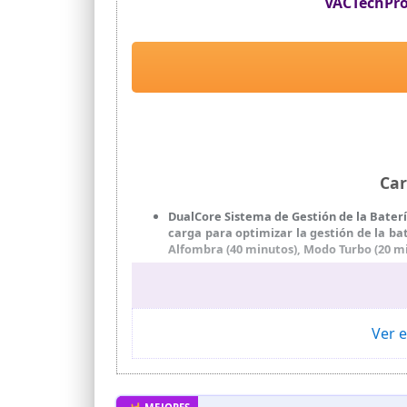
VACTechPro
Car
DualCore Sistema de Gestión de la Baterí
carga para optimizar la gestión de la b
Alfombra (40 minutos), Modo Turbo (20 mi
600W HyperCore Pro Motor sin Escobilla
especial de reducción de ruido (<62 dB) 
de la aspiradora, de hasta 55 kPa, elimin
constante.
Ver e
Pantalla Interactiva Inteligente LED: Es
mano, lo que facilita el ajuste de la po
funciones de monitorización inteligente
recordatorio de atasco, puede realizar u