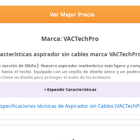
Ver Mejor Precio
Marca: VACTechPro
acterísticas aspirador sin cables marca VACTechP
e succión de 35kPa】Nuestro aspirador inalámbrico más ligero y compa
 hasta el techo. Equipado con un cepillo de diseño único y un pode
 tiene un diseño para proteger el suelo de los arañazos
ría extraíble】Con una batería recargable de alta capacidad, el as
+ Expandir Características
 minutos (Modo ECO durante 35 minutos, MAX durante 18 minutos), g
gar por separado o directamente en la unidad principal
n cepillo rotativo en forma de V】La luz verde indicadora de nuestro
specificaciones técnicas de Aspirador sin Cables (VACTech
 que nuestro amplio cepillo rotativo en forma de V garantizará una
arra también está equipado con un cepillo de ranura y una boqu
ara limpiar sofás, automóviles, escaleras y tapicería. El tubo tele
lvo incluso en techos y ventiladores de difícil acceso