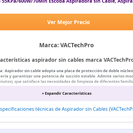
 55KPa/600W/70Min Escoba Aspiradora sin Cable, Aspirad
Ver Mejor Precio
Marca: VACTechPro
acterísticas aspirador sin cables marca VACTechP
a: Aspirador sin cable adopta una placa de protección de doble núcleo
atería y garantizar una potencia de succión estable. Admite varios m
nutos), que satisface las necesidades de limpieza de diferentes famili
s: La aspiradora sin cable está equipada con un nuevo motor HyperCo
+ Expandir Características
para un funcionamiento silencioso que no molestará a su familia ni a
a la suciedad más incrustada y las partículas más difíciles de alfombr
specificaciones técnicas de Aspirador sin Cables (VACTech
coba aspiradora sin cable está equipado con una pantalla táctil LED 
tencia de succión, la supervisión del estado de la batería y el seguim
, como la advertencia de error de carga, la monitorización de la te
n seguimiento del estado del dispositivo, localizar los problemas y di