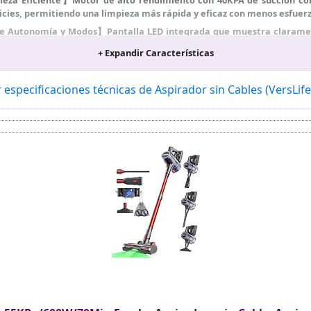
icies, permitiendo una limpieza más rápida y eficaz con menos esfuerz
de Autonomía y Modos】Pantalla LED integrada que muestra claramente
. Permite alternar entre modo ECO y MAX, con hasta 45 minutos de
+ Expandir Características
iciente.
le 90°/180°】El cepillo con luz LED verde ayuda a detectar polvo oc
horizontal permite acceder fácilmente a espacios bajos y rincones difíc
 especificaciones técnicas de Aspirador sin Cables (VersLif
a Eficiencia】Sistema avanzado de filtración ciclónica que separa efica
,99 % de partículas finas de hasta 0,3 micras, incluyendo polvo y alér
pieza Total del Hogar】Incluye múltiples accesorios que permiten l
 posibilidad de alternar entre modo vertical y de mano para una limpie
y Vaciado con Un Botón】Diseño autoportante que permite mantener l
ra adaptarse a diferentes alturas y un sistema de vaciado de depósito 