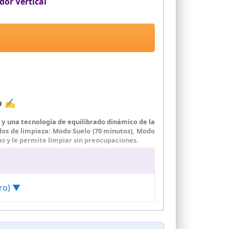
or Vertical
ro ✍
 y una tecnología de equilibrado dinámico de la
odos de limpieza: Modo Suelo (70 minutos), Modo
as y le permite limpiar sin preocupaciones.
re Pro de 600 W sin escobillas con tecnología
 sus mascotas. La potencia de aspiración máxima
as, suelos y grietas para una limpieza potente y
Pro) ▼
HD inteligente que puede manejarse con una sola
iento preciso del progreso de la limpieza. Con 9
mperatura, el recordatorio de polvo lleno y el
sfrutar de una experiencia de limpieza eficiente