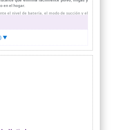
o en el hogar.
 el nivel de batería, el modo de succión y el
 autonomía en ECO, ofreciendo un control más
ulto en zonas oscuras, mientras que su cabezal
iles, logrando una limpieza más completa.
e) ▼
zmente el polvo del flujo de aire para mantener
genos, ayudando a mejorar la calidad del aire en
impiar fácilmente suelos, muebles, cortinas,
za más completa en todo el hogar.
a aspiradora en posición vertical sin soporte
con un solo botón que facilita una limpieza más