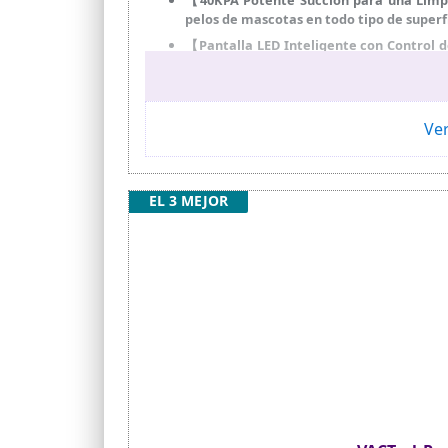
pelos de mascotas en todo tipo de superf
【Pantalla LED Inteligente con Control 
estado del dispositivo en tiempo real
intuitivo y una limpieza más flexible y ef
【Cepillo con Luz Verde y Cabezal Flexib
flexible con giro de 90° vertical y 180° 
Ver
【Filtración Ciclónica de 6 Etapas de Alt
una succión estable. Captura hasta el 99
el hogar.
EL 3 MEJOR
【Accesorios Multifuncionales para Lim
escaleras y el interior del coche, con la
【Diseño Autoportante,Tubo Telescópico 
adicional, tubo telescópico ajustable pa
rápida, higiénica y cómoda.