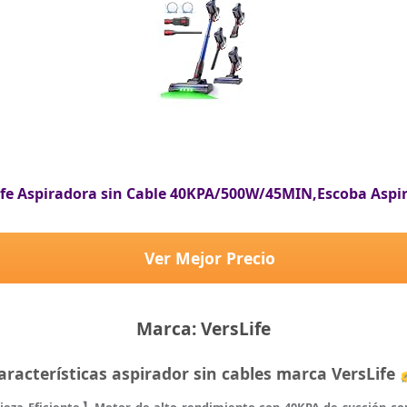
a】Con la nueva tecnología de ciclón y el enrejado de alta densidad, el
lvo microscópicas de hasta 0,3 micrones, por lo que este aspirador 
 se incluyen dos de repuesto de forma gratuita. Limpiar el filtro con r
ife Aspiradora sin Cable 40KPA/500W/45MIN,Escoba Aspi
Ver Mejor Precio
Marca: VersLife
aracterísticas aspirador sin cables marca VersLife
eza Eficiente】Motor de alto rendimiento con 40KPA de succión con