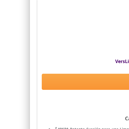
【Sistema de filtración de alta eficienci
hasta el 99,97% de las partículas de po
familia. Nota: el filtro HEPA es lavable y
VersL
C
【40KPA Potente Succión para una Limpi