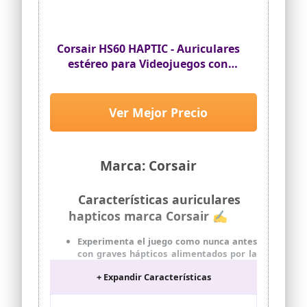
el Modo de juego cuando te conectes a
un dispositivo Bluetooth pulsando tres
veces y manteniendo el botón
SmartSwitch para reducir la latencia de
Corsair HS60 HAPTIC - Auriculares
audio y mejorar el desempeño con
estéreo para Videojuegos con
smartphones, tablets y dispositivos de
Graves hápticos, Carbono
juego portátiles.
Ver Mejor Precio
Marca: Corsair
Características auriculares
hapticos marca Corsair ✍
Experimenta el juego como nunca antes
con graves hápticos alimentados por la
tecnología Taction, creando una gama
+ Expandir Características
mucho más amplia de frecuencias
perceptibles de gama baja: es un sonido
que puedes sentir.