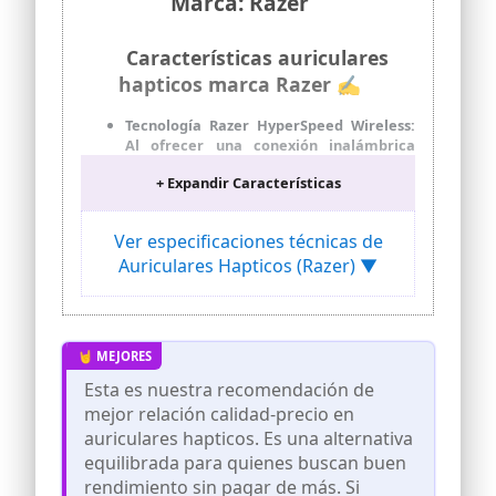
Marca: Razer
Características auriculares
hapticos marca Razer ✍
Tecnología Razer HyperSpeed Wireless:
Al ofrecer una conexión inalámbrica
ultrarrápida de 2,4 GHz a través de su
+ Expandir Características
dongle USB Type C incluido, los
auriculares garantizan un audio fluido y
de baja latencia que satisface las
Ver especificaciones técnicas de
exigencias del juego competitivo en
Auriculares Hapticos (Razer) ▼
numerosas plataformas.
Razer HyperSense con tecnología
háptica: Al convertir las señales de
sonido en vibraciones en tiempo real, los
Razer Kaira Pro HyperSpeed
proporcionan una retroalimentación
Esta es nuestra recomendación de
táctil desde dentro de cada auricular,
mejor relación calidad-precio en
con un nivel de intensidad
personalizable para una verdadera
auriculares hapticos. Es una alternativa
experiencia de inmersión.
equilibrada para quienes buscan buen
Diafragmas de titanio de 50 mm Razer
rendimiento sin pagar de más. Si