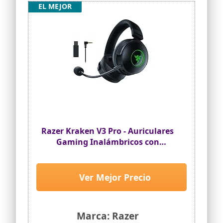
EL MEJOR
Razer Kraken V3 Pro - Auriculares
Gaming Inalámbricos con
Tecnología Háptica (HyperSpeed
Inalámbricos, Diafragma Titanio
50 mm, Audio Espacial THX, Razer
Ver Mejor Precio
Chroma RGB, Micrófono
Retráctil) Negro
Marca: Razer