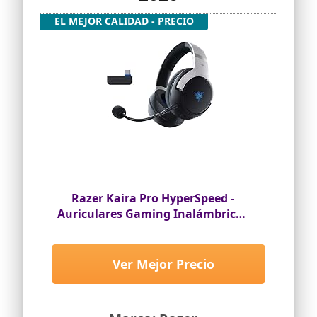
EL MEJOR CALIDAD - PRECIO
Razer Kaira Pro HyperSpeed -
Auriculares Gaming Inalámbricos
Para PlayStation 5 (Razer
HyperSpeed Wireless, HyperSense
Haptic, HyperSense Haptic,
Ver Mejor Precio
Micrófono Híbrido Integrado)
Negro