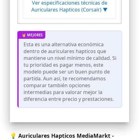
Ver especificaciones técnicas de
Las almohadillas ajustables equipadas
Auriculares Hapticos (Corsair) ▼
con espuma viscoelástica de felpa
proporcionan una comodidad
excepcional para horas de juego.
Los controladores de audio de neodimio
de 50 mm de alta calidad y
personalizados ofrecen una excelente
Esta es una alternativa económica
calidad de sonido con el rango para
dentro de auriculares hapticos que
escuchar todo lo que necesitas en el
mantiene un nivel mínimo de calidad. Si
campo de batalla
tu prioridad es pagar menos, este
Un micrófono unidireccional totalmente
modelo puede ser un buen punto de
desmontable y con cancelación de ruido
partida. Aun así, te recomendamos
reduce el ruido ambiental para una
excelente claridad de voz
comparar también opciones
intermedias para valorar mejor la
Construcción ligera y duradera con
yugos de aluminio que le da al HS60
diferencia entre precio y prestaciones.
HAPTIC años de longevidad. Los
controles de volumen y efecto háptico
permiten ajustes sobre la marcha sin
distraerte de tu juego. Se conecta a tu
PC a través de USB, lo que permite
ajustes de ecualizador de audio
💡 Auriculares Hapticos MediaMarkt -
personalizados y más a través del