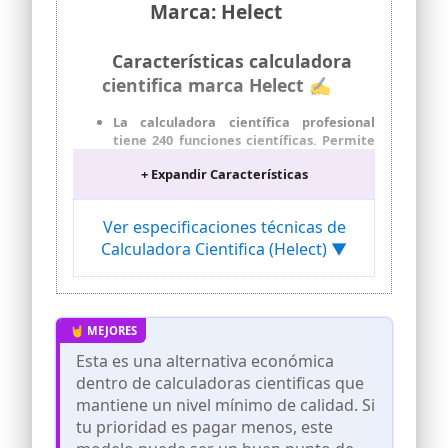
Marca: Helect
Características calculadora
cientifica marca Helect ✍
La calculadora científica profesional
tiene 240 funciones científicas. Permite
procesar fácilmente cálculos
+ Expandir Características
estadísticos variables de 1 y 2, tres
modos de ángulo (grados, radianes y
graduados) y modos de notación
Ver especificaciones técnicas de
científica y técnica
Calculadora Cientifica (Helect) ▼
Pantalla panorámica HD de 12 dígitos. La
pantalla de 2 líneas muestra entradas y
resultados simultáneamente. Funciona
de manera eficiente y no comete
errores
Diseño ergonómico y proporciona un
Esta es una alternativa económica
agarre cómodo. Botones atractivos,
dentro de calculadoras cientificas que
números claros y resistentes a los
mantiene un nivel mínimo de calidad. Si
arañazos
tu prioridad es pagar menos, este
Una robusta caja de protección