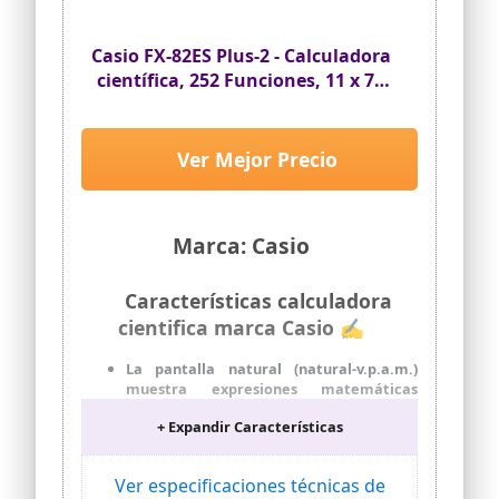
Casio FX-82ES Plus-2 - Calculadora
científica, 252 Funciones, 11 x 77
x 162 mm Negro
Ver Mejor Precio
Marca: Casio
Características calculadora
cientifica marca Casio ✍
La pantalla natural (natural-v.p.a.m.)
muestra expresiones matemáticas
como las raíces y las fracciones que
+ Expandir Características
aparecen en su libro de texto, y esto
aumenta la comprensión ya que los
resultados son más fáciles de entender
Ver especificaciones técnicas de
Dispone de 252 funciones, 24 niveles de