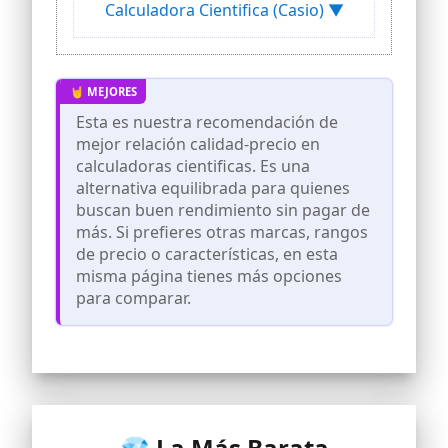
Calculadora Cientifica (Casio) ▼
parentesis
Matemáticas elementales: cálculo de
fracciones, cálculo de porcentajes,
factorización en números primos, cotas
dimensionales angulares, converiones
entre deg/ rad/ grad, conversión de
Esta es nuestra recomendación de
coordenadas pol ÷ rec
mejor relación calidad-precio en
Matemáticas elementales: funciones
calculadoras cientificas. Es una
trigonométricas, funciones hiperbólicas,
alternativa equilibrada para quienes
exponente, funciones matemáticas y
buscan buen rendimiento sin pagar de
cálculos en el sistema sexagesimal
más. Si prefieres otras marcas, rangos
Estadística: cálculo de totales,
de precio o características, en esta
desviaciones estándares para valores
misma página tienes más opciones
agrupados y no agrupados, análisis de
regresión y permutación (npr),
para comparar.
combinatoria (ncr)
💎 La Más Barata