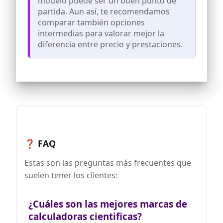
modelo puede ser un buen punto de
deslizante cubre ambos lados de la
partida. Aun así, te recomendamos
calculadora. Proteger botones y cuerpo
del dispositivo
comparar también opciones
intermedias para valorar mejor la
El paquete incluye: 1 calculadora
científica, instrucciones (idioma español
diferencia entre precio y prestaciones.
no garantizado)
❓ FAQ
Estas son las preguntas más frecuentes que
suelen tener los clientes:
¿Cuáles son las mejores marcas de
calculadoras cientificas?