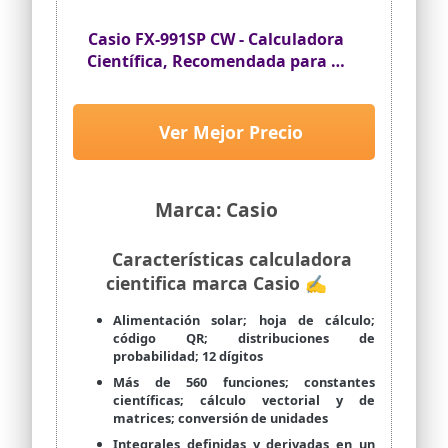
Casio FX-991SP CW - Calculadora
Científica, Recomendada para el
Curriculum Español y Portugués,
5 Idiomas, más de 560 Funciones,
Solar, Color Blanco
Ver Mejor Precio
Marca: Casio
Características calculadora
cientifica marca Casio ✍
Alimentación solar; hoja de cálculo;
código QR; distribuciones de
probabilidad; 12 dígitos
Más de 560 funciones; constantes
científicas; cálculo vectorial y de
matrices; conversión de unidades
Integrales definidas y derivadas en un