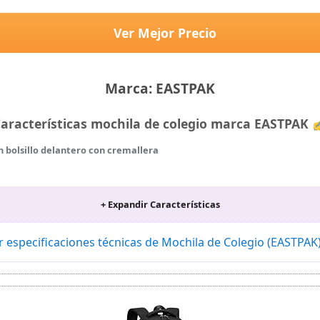
Ver Mejor Precio
Marca: EASTPAK
aracterísticas mochila de colegio marca EASTPAK
 bolsillo delantero con cremallera
+ Expandir Características
nel de la espalda acolchados
as
r especificaciones técnicas de Mochila de Colegio (EASTPAK
 animal para fabricar este producto 100 % vegano