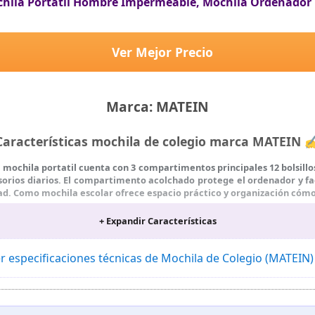
ila Portatil Hombre Impermeable, Mochila Ordenador P
Ver Mejor Precio
Marca: MATEIN
Características mochila de colegio marca MATEIN 
a mochila portatil cuenta con 3 compartimentos principales 12 bolsillos
cesorios diarios. El compartimento acolchado protege el ordenador y fa
ad. Como mochila escolar ofrece espacio práctico y organización cómod
45 x 19,8 x 30 cm. Esta mochila portatil 15.6 es compatible con ord
+ Expandir Características
 práctico y espacioso la convierte en una mochila hombre trabajo ade
s a su organización cómoda y capacidad para llevar libros accesorios 
 Esta mochila ordenador portatil incorpora un bolsillo antirrobo ocu
r especificaciones técnicas de Mochila de Colegio (MATEIN
os importantes. La mochila para portatil ofrece acceso cómodo y org
da como mochila escolar adolescente gracias a su diseño funcional y
a Día: Esta mochila trabajo hombre incorpora respaldo acolchado tra
ico ayuda a reducir la presión y el sudor. La asa acolchada facilita el