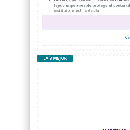
tejido impermeable protege el contenido
instituto, mochila de día
COMODIDAD Y DURABILIDAD PARA USO DIAR
para los hombros acolchadas y ensanchada
para llevarla en la mano. Está fabrica
mantener el contenido seco y protegido
Ve
GRAN CAPACIDAD: Su capacidad de 30L o
mantén todo en orden gracias a sus 11 bo
15,6 pulgadas y espacio para mochilas es
LA 3 MEJOR
DISEÑO ERGONÓMICO Y MAYOR VISIBILIDAD:
de S que ayudan a repartir el peso de m
visibilidad en condiciones de poca luz, a
DISEÑO INTERIOR BIEN PENSADO: Además de
otros objetos pequeños. mochilas escol
facilitar el uso diario en la escuela
IDEAL COMO REGALO PARA LA VUELTA AL COL
cole, inicio de curso, cumpleaños, Navid
útil para el uso diario en la escuela, e
grande, resistente y versátil