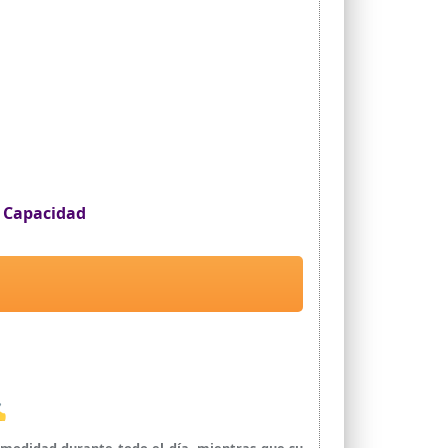
n Capacidad
✍
omodidad durante todo el día, mientras que su