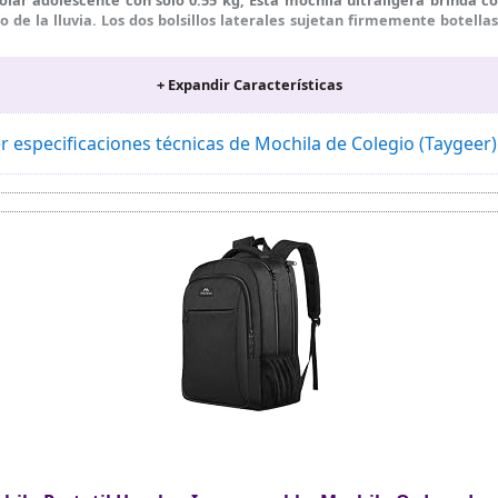
 de la lluvia. Los dos bolsillos laterales sujetan firmemente botell
IO: Diseñada pensando en adolescentes en etapa de crecimiento, 
+ Expandir Características
s que ayudan a distribuir el peso y reducir la presión. mochila escola
da con tejido de alta densidad y acabado liso, resistente a desgarr
r especificaciones técnicas de Mochila de Colegio (Taygeer
frece amplio espacio para cuadernos, libros y objetos para escapa
lsillos bien distribuidos. Incluye compartimentos específicos para li
colares secundaria, lo que facilita guardar y encontrar cada objeto r
 Esta mochilas escolares secundaria para adolescentes incorpora u
anera uniforme para una mayor comodidad durante todo el día. mochil
portando un extra de seguridad en los desplazamientos diarios
l espacio principal, la mochila escolar grande prácticos organizad
ares eso su distribución funcional ayuda a ahorrar tiempo, mochila
E: Esta mochila escolar adolescente es una opción práctica y funcio
ad o Reyes. Su capacidad de 30L, diseño cómodo y organización con mú
l instituto, excursiones y viajes cortos. Es un regalo pensado para ch