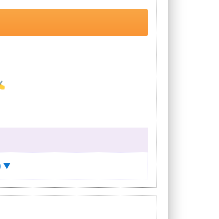
 ✍
) ▼