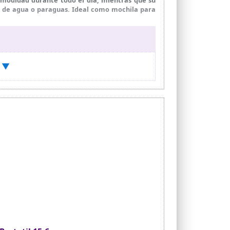
as de agua o paraguas. Ideal como mochila para
esta mochila escolar adolescente con correas
r asa superior reforzada ofrece un agarre firme
os y con protección impermeable para ayudar a
) ▼
das de fin de semana, Mochila escolar grande
bros, , mochila instituto adolescentes de hasta
ápidamente
n panel trasero acolchado y correas en forma
as escolares Las tiras reflectantes mejoran la
ores internos para gafas, llaves, bolígrafos y
 escolar adolescente mantener todo ordenado y
nal para regalar a estudiantes en la vuelta al
ltiples bolsillos la convierten en una elección
icos y chicas que necesitan una mochila escolar