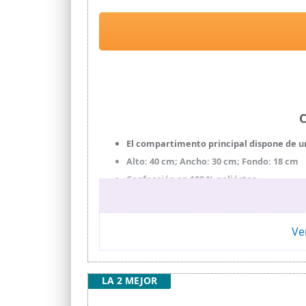
C
El compartimento principal dispone de un
Alto: 40 cm; Ancho: 30 cm; Fondo: 18 cm
Confección en 100 % poliéster
Correas ajustables para los hombros y pa
Logotipos de la colaboración de las marc
Ve
No se han utilizado materiales de origen
LA 2 MEJOR