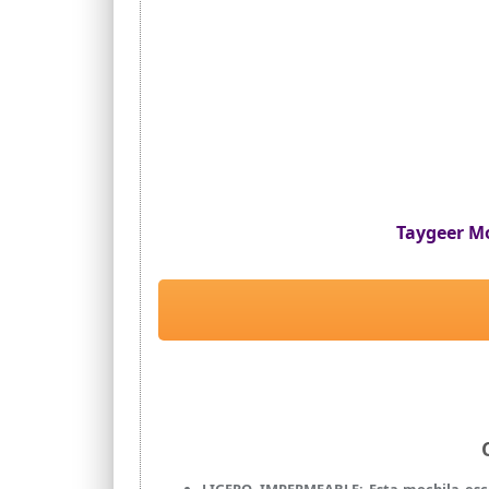
Taygeer Mo
LIGERO, IMPERMEABLE: Esta mochila esco