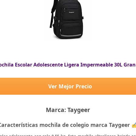
chila Escolar Adolescente Ligera Impermeable 30L Gra
Ver Mejor Precio
Marca: Taygeer
Características mochila de colegio marca Taygeer 
lar adolescente con solo 0.55 kg, Esta mochila ultraligera brinda c