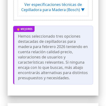
cepillado fácil y sin esfuerzo
Ver especificaciones técnicas de
Motor de 680 vatios con alta velocidad
Cepilladora para Madera (Bosch) ▼
para aplicaciones exigentes con una
profundidad de corte de hasta 2 mm y
una profundidad de rebaje de 8 mm
Trabajo limpio gracias a la conexión
directa a la bolsa para el polvo o a la
Hemos seleccionado tres opciones
aspiradora
destacadas de cepilladoras para
Incluye: PHO 2000, cuchilla cepilladora,
madera para febrero 2026 teniendo en
caja
cuenta relación calidad-precio,
valoraciones de usuarios y
características relevantes. Si ninguna
encaja con lo que buscas, más abajo
encontrarás alternativas para distintos
presupuestos y necesidades.