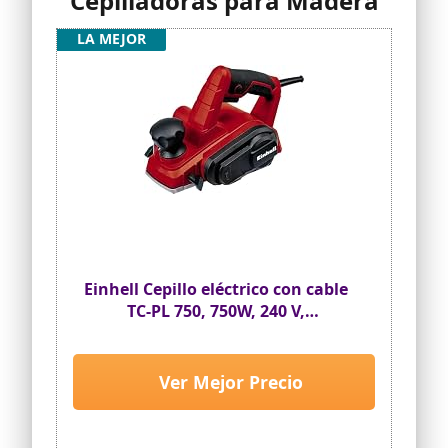
Cepilladoras para Madera
LA MEJOR
Einhell Cepillo eléctrico con cable
TC-PL 750, 750W, 240 V,
profundidad de 2 mm, eje de la
cuchilla grande, Incluye tope de
profundidad, Cuchilla giratoria,
Ver Mejor Precio
Negro, Rojo, (L x B x H) 261 x 158 x
174 mm