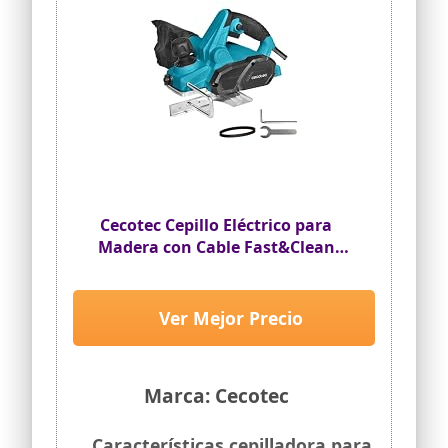
Cecotec Cepillo Eléctrico para
Madera con Cable Fast&Clean
3000 Agile. 650W, 16800rpm,
Profundidad 2mm, Ancho 82mm,
Dobles Cuchillas Reversibles,
Ver Mejor Precio
Bolsa de Recogida, Conexión para
Aspirador, Cable 3m
Marca: Cecotec
Características cepilladora para