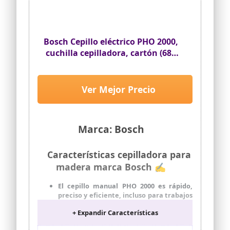
Incluye una guía paralela para trabajar
de forma precisa todas las piezas. Apoyo
cómodo gracias a la parte trasera
plegable que permite un descanso
seguro de la herramienta
Bosch Cepillo eléctrico PHO 2000,
cuchilla cepilladora, cartón (680
W, ancho de cepillado 82 mm,
profundidad de viruta 0-2,0 mm,
profundidad de ranura 0-8 mm)
Ver Mejor Precio
Marca: Bosch
Características cepilladora para
madera marca Bosch ✍
El cepillo manual PHO 2000 es rápido,
preciso y eficiente, incluso para trabajos
exigentes
+ Expandir Características
Trabajo preciso gracias al sistema de
cuchillas Woodrazor de 1 hoja para un