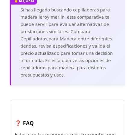
cepilladora de madera evacua
Si has llegado buscando cepilladoras para
eficientemente las virutas de madera,
manteniendo su espacio de trabajo
madera leroy merlin, esta comparativa te
limpio y minimizando el polvo en el aire
puede servir para evaluar alternativas de
para un entorno de trabajo cómodo
prestaciones similares. Compara
Cepilladoras para Madera entre diferentes
tiendas, revisa especificaciones y valida el
precio actualizado para tomar una decisión
informada. En esta guía verás opciones de
cepilladoras para madera para distintos
presupuestos y usos.
❓ FAQ
Estas son las preguntas más frecuentes que