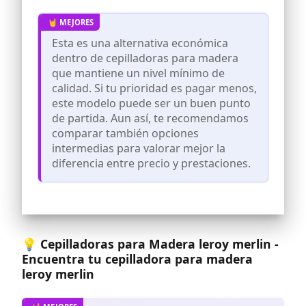
alto y 71 cm de largo, esta espaciosa
mesa sujeta tablas largas o deformadas.
Esta cepilladora de espesores reduce los
Esta es una alternativa económica
rayones y mejora el control para un
acabado más profesional
dentro de cepilladoras para madera
que mantiene un nivel mínimo de
Potente motor para cepillar madera
dura: Impulsada por un motor resistente
calidad. Si tu prioridad es pagar menos,
de 2000 W que entrega hasta 24 000 CPM,
este modelo puede ser un buen punto
esta cepilladora de espesor para
de partida. Aun así, te recomendamos
carpintería maneja fácilmente roble,
comparar también opciones
arce y otras maderas duras, brindando
una experiencia de corte suave e
intermedias para valorar mejor la
ininterrumpida
diferencia entre precio y prestaciones.
Control preciso de profundidad de 3 mm:
Ajuste la profundidad de corte en
incrementos precisos de 3 mm, con
precisión milimétrica para obtener
resultados repetibles. Esta cepilladora
de madera es ideal para proyectos
💡 Cepilladoras para Madera leroy merlin -
grandes que requieren resultados
Encuentra tu cepilladora para madera
consistentes
leroy merlin
Compatible con mangueras de polvo de
2 y 4 pulgadas: Compatible con
mangueras de polvo de 2 y 4 pulgadas, la