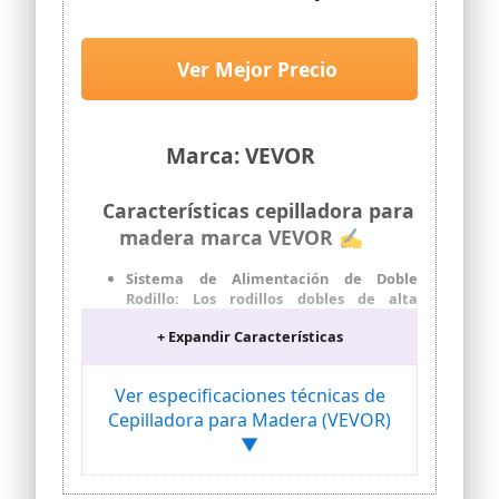
cm de Ancho, 2000 W 23500 RPM
Moto Potente, Rodillo Doble,
Protección Contra Sobrecargas,
Ver Mejor Precio
Sola Velocidad, para Madera
Dura/Blanda
Marca: VEVOR
Características cepilladora para
madera marca VEVOR ✍
Sistema de Alimentación de Doble
Rodillo: Los rodillos dobles de alta
resistencia alimentan las tablas con
+ Expandir Características
precisión, reduciendo la vibración y la
desalineación para lograr cortes
perfectamente rectos. Combinada con
Ver especificaciones técnicas de
tres cuchillas afiladas HSS, esta
Cepilladora para Madera (VEVOR)
cepilladora produce bordes
perfectamente lisos y sin astillas
▼
Mesa de trabajo grande para tablas
largas: Con 33 cm de ancho, 15 cm de