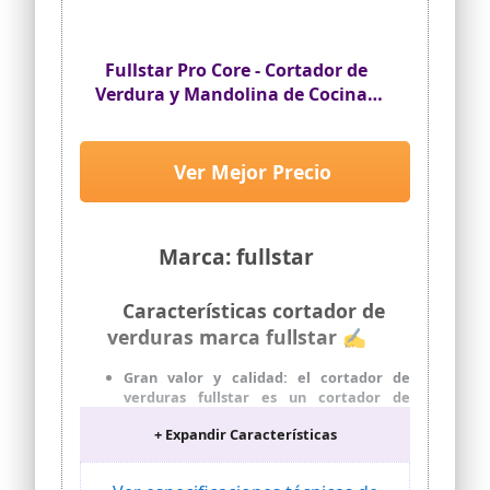
Fullstar Pro Core - Cortador de
Verdura y Mandolina de Cocina -
6 Cuchillas
Ver Mejor Precio
Marca: fullstar
Características cortador de
verduras marca fullstar ✍
Gran valor y calidad: el cortador de
verduras fullstar es un cortador de
mandolina asequible y rallador de queso
+ Expandir Características
que no compromete la calidad. Incluye 6
cuchillas de acero inoxidable, 1 cepillo
de limpieza, 1 protector de dedos y un