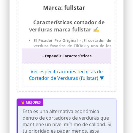
Marca: fullstar
Características cortador de
verduras marca fullstar ✍
El Picador Pro Original - ¡El cortador de
verdura favorito de TikTok y uno de los
gadgets de cocina mejor valorados de la
+ Expandir Características
temporada! Fácil de usar, montar y
limpiar, este picador de gran capacidad
de 1,2 L ahorra tiempo y energía durante
Ver especificaciones técnicas de
la preparación de comidas
Cortador de Verduras (fullstar) ▼
Preparación Fácil con Cuchillas
Resistentes al Óxido - Perfecto para
quienes quieren comer más sano pero
no tienen mucho tiempo de sobra; Corta
en dados patatas, tomates, pepinos,
zanahorias y mucho más, con cuchillas
Esta es una alternativa económica
resistentes de acero inoxidable 420,
dentro de cortadores de verduras que
anticorrosión y afiladas como una
navaja
mantiene un nivel mínimo de calidad. Si
tu prioridad es pagar menos, este
Diseño 5 Estrellas para Cocinar a Diario -