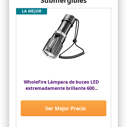
Submergibles
LA MEJOR
WholeFire Lámpara de buceo LED
extremadamente brillante 6000
lúmenes, IPX8, resistente al agua
30 m, linterna subacuática,
XHP70 recargable, lámpara de
Ver Mejor Precio
buceo para cuevas submarinas
de aguas profundas