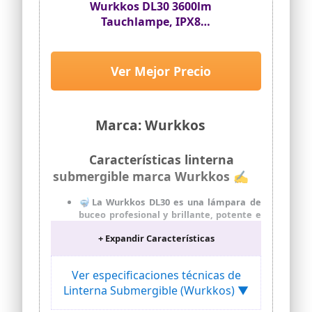
Wurkkos DL30 3600lm
Tauchlampe, IPX8
Unterwasserlicht, Magnetring
Ver Mejor Precio
Marca: Wurkkos
Características linterna
submergible marca Wurkkos ✍
🤿La Wurkkos DL30 es una lámpara de
buceo profesional y brillante, potente e
impermeable según IPX-8, con una
+ Expandir Características
correa de muñeca ajustable. Funciona
con una batería recargable de iones de
litio de 5000 mAh, iluminación
Ver especificaciones técnicas de
subacuática profesional para
Linterna Submergible (Wurkkos) ▼
buceadores y esnórquel.
Gracias al uso de tres LED LH351D, el