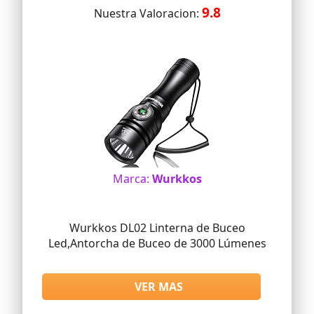
9.8
facilita su uso y transporte bajo el agua.
Nuestra Valoracion:
Marca:
Wurkkos
Wurkkos DL02 Linterna de Buceo
Led,Antorcha de Buceo de 3000 Lúmenes
VER MAS