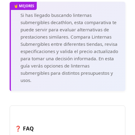
Contenido del paquete y garantía: el
paquete incluye una batería de iones de
Si has llegado buscando linternas
litio de 5000 mAh power y un cargador.
submergibles decathlon, esta comparativa te
Para la linterna se aplica nuestra
garantía de 12 meses y la protección de
puede servir para evaluar alternativas de
90 días MONEY BACK GUARANTEE.
prestaciones similares. Compara Linternas
Submergibles entre diferentes tiendas, revisa
especificaciones y valida el precio actualizado
para tomar una decisión informada. En esta
guía verás opciones de linternas
submergibles para distintos presupuestos y
usos.
❓ FAQ