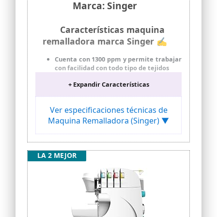
Marca: Singer
Características maquina
remalladora marca Singer ✍
Cuenta con 1300 ppm y permite trabajar
con facilidad con todo tipo de tejidos
Cuchilla superior móvil apta para
+ Expandir Características
realizar acabados decorativos sin cortar
el borde
Ver especificaciones técnicas de
La tensión del hilo, la longitud de
puntada y el arrastre diferencial son
Maquina Remalladora (Singer) ▼
regulables
El brazo libre permite trabajar con
pequeñas costuras cerradas como
LA 2 MEJOR
mangas o pantalones