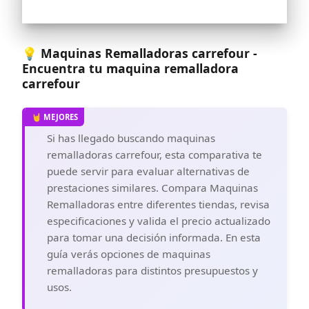
Triumphator 1800X dispone de una
práctica bandeja extraíble diseñada
especialmente para cortar y sobrecoser
piezas tubulares, como mangas, cuellos,
💡 Maquinas Remalladoras carrefour -
puños y otras piezas cilíndricas. Esta
Encuentra tu maquina remalladora
función facilita el proceso de costura y
permite obtener resultados precisos en
carrefour
proyectos de confección. Con tensores
de hilo ultraprecisos para superponer
todo tipo de tejidos, esta overlock es la
elección ideal para proyectos de costura
Si has llegado buscando maquinas
de alta calidad
remalladoras carrefour, esta comparativa te
Diseño compacto y ligero - Con sus
puede servir para evaluar alternativas de
dimensiones de 38x35x40 cm, la
remalladora ofrece un diseño compacto
prestaciones similares. Compara Maquinas
y manejable. Esta característica la hace
Remalladoras entre diferentes tiendas, revisa
ideal para espacios de costura pequeños
especificaciones y valida el precio actualizado
o para transportarla fácilmente a clases
o talleres. A pesar de su tamaño y peso
para tomar una decisión informada. En esta
ligero, esta máquina de coser Overlock
guía verás opciones de maquinas
no compromete su rendimiento,
remalladoras para distintos presupuestos y
manteniendo una potencia de 120W.
Además, su color violeta añade un toque
usos.
distintivo y moderno al espacio de
trabajo