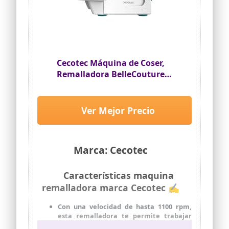
Cecotec Máquina de Coser,
Remalladora BelleCouture
OverLock, 1100 rpm de Velocidad,
Presión de Prénsatelas Ajustable,
Avance diferencial, Funciones de
Ver Mejor Precio
Puntada de 4 Hilos y Kit de
Accesorios
Marca: Cecotec
Características maquina
remalladora marca Cecotec ✍
Con una velocidad de hasta 1100 rpm,
esta remalladora te permite trabajar
con facilidad todo tipo de tejidos, desde