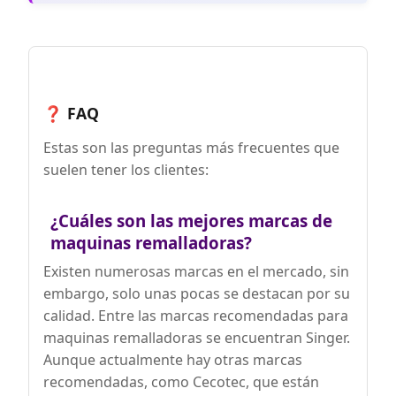
Sin ruido - Una de las ventajas más
destacadas de esta máquina overlock es
su funcionamiento silencioso. Puedes
trabajar con la ella en cualquier
momento del día sin preocuparte por
ruidos molestos, ya que este modelo
❓ FAQ
tiene uno de los niveles más bajos de
ruido y vibración en funcionamiento.
Estas son las preguntas más frecuentes que
Esto garantiza una experiencia de
costura tranquila y placentera en
suelen tener los clientes:
cualquier entorno
¿Cuáles son las mejores marcas de
maquinas remalladoras?
Existen numerosas marcas en el mercado, sin
embargo, solo unas pocas se destacan por su
calidad. Entre las marcas recomendadas para
maquinas remalladoras se encuentran Singer.
Aunque actualmente hay otras marcas
recomendadas, como Cecotec, que están