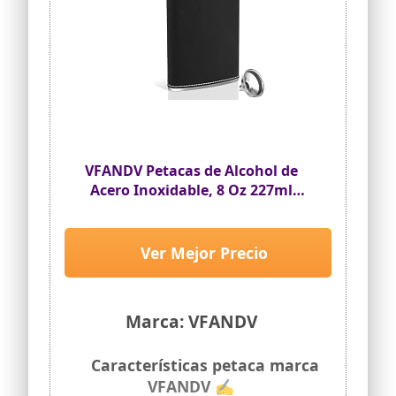
posible para resolver su problema.
VFANDV Petacas de Alcohol de
Acero Inoxidable, 8 Oz 227ml
Petaca Portátil con Embudo,
Negro Frasco de Alcohol Whisky
para Escalada, Camping,
Ver Mejor Precio
Barbacoa, Senderismo
Marca: VFANDV
Características petaca marca
VFANDV ✍