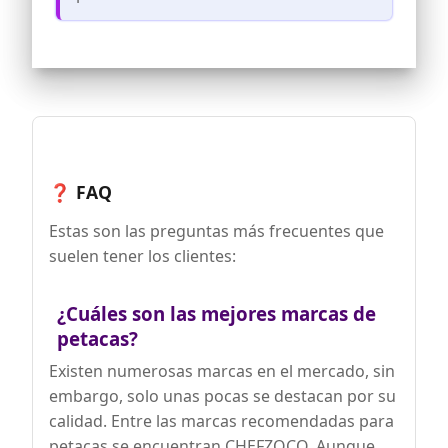
🌱[Companion de viaje] Con una
capacidad de 227 ml, la cantimplora es
perfecta para llevar contigo. Ya sea en
viajes, montañismo, pesca, caza,
camping, senderismo u otras ocasiones,
puedes disfrutar de tu bebida favorita
en cualquier momento.
🍀[Múltiples usos] La botella de acero
inoxidable es adecuada para transportar
whisky, vodka, ron, scotch, ginebra,
❓ FAQ
tequila y más. Se puede utilizar como
regalo de boda, regalo para hombres,
Estas son las preguntas más frecuentes que
regalo del día del padre, regalo de
suelen tener los clientes:
graduación, etc. para tu familia y
amigos.
¿Cuáles son las mejores marcas de
petacas?
Existen numerosas marcas en el mercado, sin
embargo, solo unas pocas se destacan por su
calidad. Entre las marcas recomendadas para
petacas se encuentran CHEFZOCO. Aunque