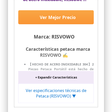
oz / 227 ml Hip Flask, para bar,
camping, picnic
Ver Mejor Precio
Marca: RISVOWO
Características petaca marca
RISVOWO ✍
【HECHO DE ACERO INOXIDABLE 304】2
Piezas Petaca Portátil está hecho de
acero inoxidable 304 de alta calidad,
+ Expandir Características
respetuoso con el medio ambiente, no
tóxico, y nuestros productos tienen una
calidad alimentaria absoluta. Nota:
Ver especificaciones técnicas de
Limpieza inicial con agua hirviendo
Petaca (RISVOWO) ▼
antes del primer uso.
【2 PETACA】Petacas de alcohol
camuflada tiene una capacidad de 227
ml (8 oz), tamaño: 12*9,3cm, peso: 142g,