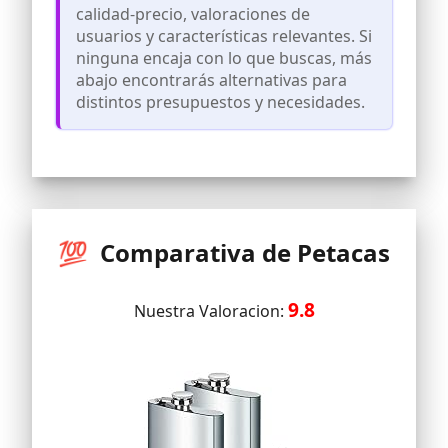
No Retiene Sabores: El acero inoxidable
calidad-precio, valoraciones de
no altera ni retiene sabores,
usuarios y características relevantes. Si
garantizando que cada uso mantenga el
ninguna encaja con lo que buscas, más
sabor original de la bebida.
abajo encontrarás alternativas para
Resistencia a la Corrosión: Ideal para
distintos presupuestos y necesidades.
contener líquidos alcohólicos, que
pueden ser corrosivos con otros
materiales.
💯 Comparativa de Petacas
9.8
Nuestra Valoracion: