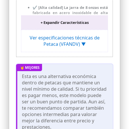
✔️ [Alta calidad] La jarra de 8 onzas está
fabricada en acero inoxidable de alta
calidad, respetuosa con el medio
+ Expandir Características
ambiente, no tóxica, resistente a la
corrosión y al óxido, segura de usar.
Viene con 1 pequeño embudo para
Ver especificaciones técnicas de
verter fácilmente el líquido en el
Petaca (VFANDV) ▼
decantador. Apto para lavavajillas.
☘️[Tapa a prueba de fugas] Diseño de
sellado soldado a prueba de fugas, el
cierre de rosca proporciona seguridad
para tus bebidas. Por favor, lavar con
agua tibia o hervida antes del primer
Esta es una alternativa económica
uso. Nota: la piel de cuero, por favor, no
dentro de petacas que mantiene un
la sumerja en el agua para remojarla.
nivel mínimo de calidad. Si tu prioridad
🌿 [Diseño portátil] El cuerpo en forma
es pagar menos, este modelo puede
de U del recipiente cabe en la palma de
la mano y se agarra cómodamente.
ser un buen punto de partida. Aun así,
Boquilla redondeada, suave y delicada,
te recomendamos comparar también
para que puedas beber felizmente.
opciones intermedias para valorar
Diseño elegante y compacto, puedes
mejor la diferencia entre precio y
guardarlo en el bolsillo de tu camisa o
pantalones para llevarlo contigo.
prestaciones.