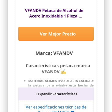
pueden ser corrosivos con otros
materiales.
VFANDV Petaca de Alcohol de
Acero Inoxidable 1 Pieza,
8oz/220ml Whisky Hip Flask con
Embudo Petaca Portátil Frasco de
Cadera Prueba de Fugas para
Ver Mejor Precio
Escalada Camping Barbacoa Bar
Fiesta
Marca: VFANDV
Características petaca marca
VFANDV ✍
MATERIAL ALIMENTIVO DE ALTA CALIDAD:
la petaca para whisky está hecha de
acero inoxidable 304 de alta calidad,
+ Expandir Características
respetuoso con el medio ambiente, no
tóxico, resistente a la corrosión y al
óxido, apto para lavavajillas.
Ver especificaciones técnicas de
Simplemente lávelo con té o agua