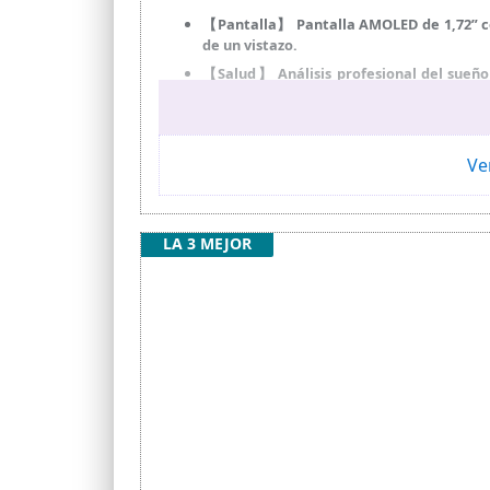
【Pantalla】 Pantalla AMOLED de 1,72” con
de un vistazo.
【Salud】 Análisis profesional del sueño
diario.
【Autonomía】 Batería de hasta 21 días con
【Diseño】 Marcos y correas disponibles
Ve
moderno.
【Deporte】 Más de 150 modos deportivos
precisos.
LA 3 MEJOR