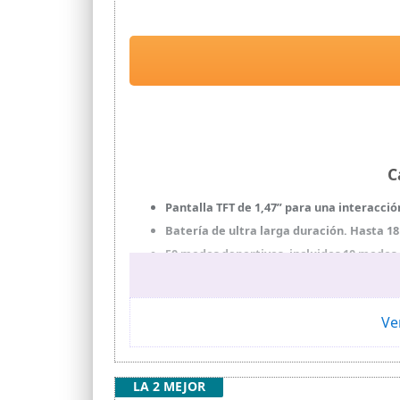
C
Pantalla TFT de 1,47” para una interacció
Batería de ultra larga duración. Hasta 18
50 modos deportivos, incluidos 10 modos 
Vigilancia de salud constante. Monitoriz
Correas y esferas de reloj personalizables
opción de personalizar la pantalla con t
Ve
LA 2 MEJOR