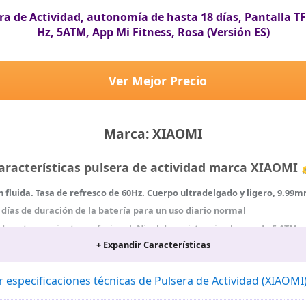
a de Actividad, autonomía de hasta 18 días, Pantalla TFT
Hz, 5ATM, App Mi Fitness, Rosa (Versión ES)
Ver Mejor Precio
Marca: XIAOMI
aracterísticas pulsera de actividad marca XIAOMI
n fluida. Tasa de refresco de 60Hz. Cuerpo ultradelgado y ligero, 9.99
 días de duración de la batería para un uso diario normal
de entrenamiento profesional. Nivel de resistencia al agua de 5 ATM p
+ Expandir Características
ación de la frecuencia cardíaca durante todo el día. Monitorización de
. Correas luminosas para mejorar la seguridad y visibilidad. Más de 100
u propia foto durante actividad nocturna
r especificaciones técnicas de Pulsera de Actividad (XIAOMI