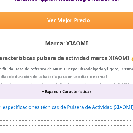
Ver Mejor Precio
Marca: XIAOMI
aracterísticas pulsera de actividad marca XIAOMI
n fluida. Tasa de refresco de 60Hz. Cuerpo ultradelgado y ligero, 9.99
 días de duración de la batería para un uso diario normal
de entrenamiento profesional. Nivel de resistencia al agua de 5 ATM p
+ Expandir Características
ación de la frecuencia cardíaca durante todo el día. Monitorización de
. Correas luminosas para mejorar la seguridad y visibilidad. Más de 100
u propia foto durante actividad nocturna
r especificaciones técnicas de Pulsera de Actividad (XIAOMI