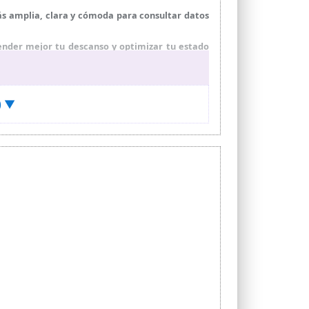
ás amplia, clara y cómoda para consultar datos
ender mejor tu descanso y optimizar tu estado
esidad de cargas frecuentes en el uso diario.
y combinar comodidad, personalidad y aspecto
) ▼
díaca en tiempo real para entrenamientos más