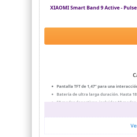
XIAOMI Smart Band 9 Active - Pulser
C
Pantalla TFT de 1,47” para una interacció
Batería de ultra larga duración. Hasta 18
50 modos deportivos, incluidos 10 modos 
Vigilancia de salud constante. Monitoriz
Correas y esferas de reloj personalizables
opción de personalizar la pantalla con t
Ve