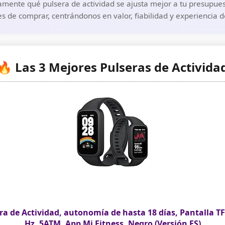
mente qué pulsera de actividad se ajusta mejor a tu presupuest
s de comprar, centrándonos en valor, fiabilidad y experiencia 
🔥 Las 3 Mejores Pulseras de Activida
a de Actividad, autonomía de hasta 18 días, Pantalla TFT
Hz, 5ATM, App Mi Fitness, Negro (Versión ES)