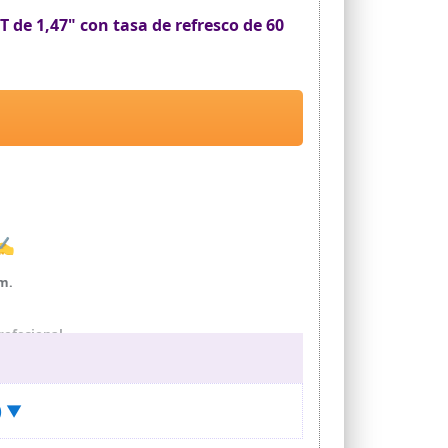
 de 1,47" con tasa de refresco de 60
 ✍
mm.
rofesional
 SpO2 durante todo el día
 esferas de reloj disponibles para elegir, con la
) ▼