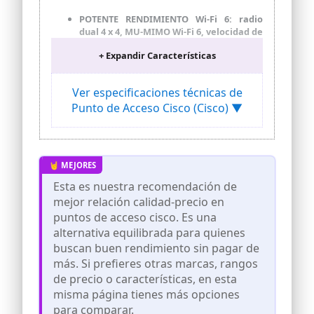
POTENTE RENDIMIENTO Wi-Fi 6: radio
dual 4 x 4, MU-MIMO Wi-Fi 6, velocidad de
transmisión de datos de hasta 5,38 Gbps,
+ Expandir Características
OFDMA de enlace
ascendente/descendente para reducir la
latencia, MU-MIMO para maximizar el
Ver especificaciones técnicas de
rendimiento, coloración BBS para
Punto de Acceso Cisco (Cisco) ▼
aumentar la densidad, TWT para la
eficiencia energética del dispositivo
BLE INTEGRADO: el Bluetooth de baja
energía (BLE) 5.0 permite casos de uso
basados en la ubicación, como la
señalización y el seguimiento de los
Esta es nuestra recomendación de
recursos
mejor relación calidad-precio en
ECOSISTEMA: interoperabilidad con
puntos de acceso cisco. Es una
terminales y rendimiento optimizado en
alternativa equilibrada para quienes
dispositivos Apple y Samsung
buscan buen rendimiento sin pagar de
CONTROLADOR INALÁMBRICO
más. Si prefieres otras marcas, rangos
INTEGRADO: funciones de controlador
integradas en el punto de acceso para
de precio o características, en esta
facilitar la implementación, la
misma página tienes más opciones
supervisión de la red y la resolución de
para comparar.
problemas. Compatibilidad con WebGUI