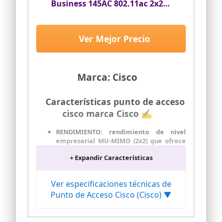
Business 145AC 802.11ac 2x2
(Wave 2), 4 Puertos GbE, uno PoE;
Placa para la Pared, protección
Limitada de por Vida (CBW145AC-
Ver Mejor Precio
E)
Marca: Cisco
Características punto de acceso
cisco marca Cisco ✍
RENDIMIENTO: rendimiento de nivel
empresarial MU-MIMO (2x2) que ofrece
conectividad inalámbrica muy segura y
+ Expandir Características
fiable para pequeñas empresas
IMPLEMENTACIÓN: implementación
flexible con montaje en pared o en techo
Ver especificaciones técnicas de
(se incluyen los soportes). También
Punto de Acceso Cisco (Cisco) ▼
funciona con el inyector Power over
Ethernet de Cisco Business (CB-PWRINJ)
FLEXIBILIDAD: combínelo con puntos de