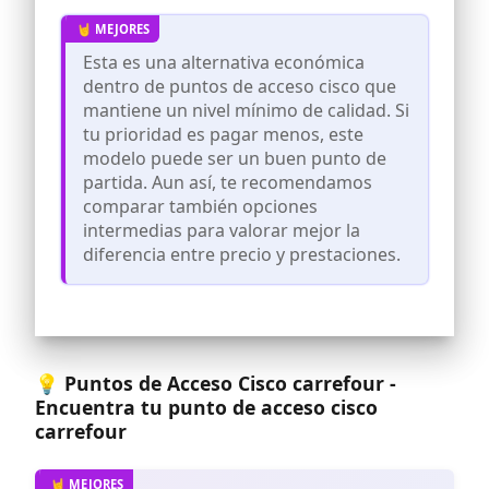
acceso inalámbricos y extensores de
malla Cisco Business para aumentar su
cobertura Wi-Fi
Esta es una alternativa económica
CONFIGURACIÓN EN MINUTOS:
dentro de puntos de acceso cisco que
administración simplificada y
mantiene un nivel mínimo de calidad. Si
supervisión de la red desde la aplicación
tu prioridad es pagar menos, este
móvil de Cisco Business o el explorador
modelo puede ser un buen punto de
web
partida. Aun así, te recomendamos
SEGURIDAD AVANZADA: la seguridad de
comparar también opciones
nivel empresarial impide que el
intermedias para valorar mejor la
malware, la suplantación de identidad y
otras amenazas pongan en peligro su
diferencia entre precio y prestaciones.
red mediante la integración de Cisco
Umbrella
ACCESO A LA RED: se prioriza el acceso a
la red según los casos de uso (es decir,
punto de venta, vigilancia) o los
privilegios de invitado
💡 Puntos de Acceso Cisco carrefour -
Encuentra tu punto de acceso cisco
TRANQUILIDAD: soporte técnico de un
año y garantía limitada de por vida
carrefour