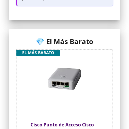
y aplicación móvil (solo modelos
C9115AXI(E)-EWC)
TRANQUILIDAD: garantía de hardware
limitada de por vida y de software de 90
días
💎 El Más Barato
EL MÁS BARATO
Cisco Punto de Acceso Cisco