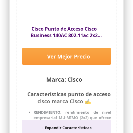
nivel empresarial impide que el
malware, la suplantación de identidad y
otras amenazas pongan en peligro su
red mediante la integración de Cisco
Umbrella
Cisco Punto de Acceso Cisco
Business 140AC 802.11ac 2x2
(Wave 2), 1 Puerto GbE, Montaje
en Techo, protección Limitada de
por Vida (CBW140AC-E)
Ver Mejor Precio
Marca: Cisco
Características punto de acceso
cisco marca Cisco ✍
RENDIMIENTO: rendimiento de nivel
empresarial MU-MIMO (2x2) que ofrece
conectividad inalámbrica muy segura y
+ Expandir Características
fiable para pequeñas empresas