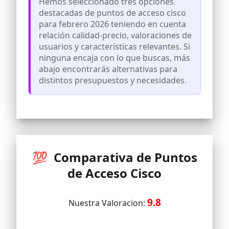
Hemos seleccionado tres opciones
CONFIGURACIÓN EN MINUTOS:
destacadas de puntos de acceso cisco
administración simplificada y
para febrero 2026 teniendo en cuenta
supervisión de la red desde la aplicación
relación calidad-precio, valoraciones de
móvil de Cisco Business o el explorador
usuarios y características relevantes. Si
web
ninguna encaja con lo que buscas, más
SEGURIDAD AVANZADA: la seguridad de
abajo encontrarás alternativas para
nivel empresarial impide que el
distintos presupuestos y necesidades.
malware, la suplantación de identidad y
otras amenazas pongan en peligro su
red mediante la integración de Cisco
Umbrella
ACCESO A LA RED: se prioriza el acceso a
la red según los casos de uso (es decir,
sistema de punto de venta, vigilancia) o
los privilegios de invitado
💯 Comparativa de Puntos
TRANQUILIDAD: soporte técnico de un
de Acceso Cisco
año y garantía limitada de por vida
9.8
Nuestra Valoracion: