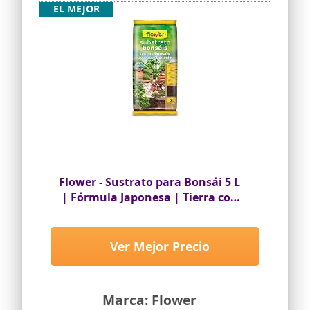
EL MEJOR
Flower - Sustrato para Bonsái 5 L
| Fórmula Japonesa | Tierra con
Greda Volcánica | Drenaje y
Aireación | Sustrato con
Fertilizante | Excelente
Ver Mejor Precio
Enraizamiento
Marca: Flower