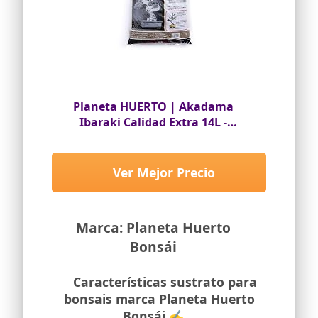
Planeta HUERTO | Akadama
Ibaraki Calidad Extra 14L -
Sustrato Profesional para
Bonsáis, Grano Pequeño 2-6 mm,
Alta Retención de Humedad
Ver Mejor Precio
Marca: Planeta Huerto
Bonsái
Características sustrato para
bonsais marca Planeta Huerto
Bonsái ✍