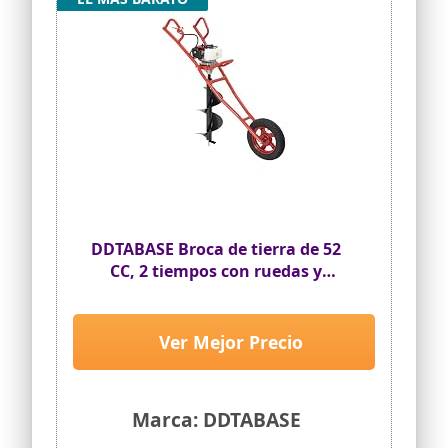
con la máxima protección.
DDTABASE Broca de tierra de 52
CC, 2 tiempos con ruedas y
taladro, 1,46 kW y 8800 ± 300 rpm,
gasolina, refrigeración por aire,
cilindro único, negro, rojo
Ver Mejor Precio
Marca: DDTABASE