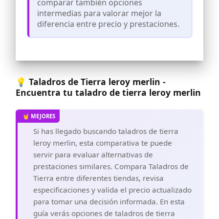
comparar también opciones
necesidad de repostar frecuentemente
intermedias para valorar mejor la
durante la noche, ideal para tediosos
proyectos de excavación y perforación
diferencia entre precio y prestaciones.
en exteriores.
Taladro ergonómico para postes con
soporte triangular estable: la
construcción de la pierna bien pensada
forma un soporte triangular estable
amortigua los golpes de las piedras,
💡 Taladros de Tierra leroy merlin -
raíces y suelo duro que alivia al operador
Encuentra tu taladro de tierra leroy merlin
y permite un fácil manejo de una
persona.
Perforadora eficiente con disipación de
calor óptima y funcionamiento seguro:
Si has llegado buscando taladros de tierra
los orificios de refrigeración distribuidos
leroy merlin, esta comparativa te puede
uniformemente y la refrigeración por
aire evitan el sobrecalentamiento de los
servir para evaluar alternativas de
arrancadores de retroceso prácticos, así
prestaciones similares. Compara Taladros de
como el acelerador bien colocado y el
Tierra entre diferentes tiendas, revisa
interruptor de fallo de llama garantizan
un arranque rápido y una mayor
especificaciones y valida el precio actualizado
seguridad de uso.
para tomar una decisión informada. En esta
guía verás opciones de taladros de tierra