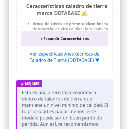
Características taladro de tierra
marca DDTABASE ✍
Broca de tierra de primera clase hecha
de material de alta calidad: fabricada en
aluminio de hierro ABS y acero aleado,
+ Expandir Características
esta broca perforadora se caracteriza
por su alta resistencia al impacto,
protección contra la oxidación y
Ver especificaciones técnicas de
durabilidad duradera para un uso
Taladro de Tierra (DDTABASE) ▼
prolongado.
Potente taladro de gasolina con potente
motor: la potente potencia del motor
garantiza una alta velocidad de rotación
y suficiente fuerza de perforación para
que los movimientos de tierras se
Esta es una alternativa económica
puedan realizar agujeros de postes de
dentro de taladros de tierra que
valla y agujeros para plantas sin
esfuerzo.
mantiene un nivel mínimo de calidad. Si
tu prioridad es pagar menos, este
Gran depósito de combustible para un
funcionamiento continuo: el amplio
modelo puede ser un buen punto de
volumen del tanque permite
partida. Aun así, te recomendamos
operaciones de larga duración sin