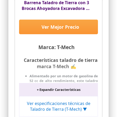
Barrena Taladro de Tierra con 3
Brocas Ahoyadora Excavadora en
Espiral Motoperforadora para
Cavar Agujeros Motor Gasolina
52cc 2 Tiempos 3CV 9000rpm
Ver Mejor Precio
Poste de Extensión+EPI+Kit
Herramientas Incluidos
Marca: T-Mech
Características taladro de tierra
marca T-Mech ✍
Alimentado por un motor de gasolina de
52 cc de alto rendimiento, este taladro
de tierra ofrece resultados
+ Expandir Características
profesionales cada vez. Con un sencillo
sistema de arranque por retroceso, es
fácil operar esta versátil máquina.
Ver especificaciones técnicas de
3 brocas en tamaños distintos, de
Taladro de Tierra (T-Mech) ▼
102mm, 152mm y 203mm, junto con un
poste de extensión, hacen que sea el