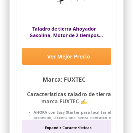
funcionamiento óptimo y duradero de
nuestros equipos, recomendamos
nuestros aceites originales FUXTEC -
Made in Germany.
Taladro de tierra Ahoyador
Gasolina, Motor de 2 tiempos
FUXTEC FX-EB162 – 3,5CV, 62CC -
con 3 brocas de 100/150/200mm
Ver Mejor Precio
Marca: FUXTEC
Características taladro de tierra
marca FUXTEC ✍
AHORA con Easy Starter para facilitar el
arranque, accensione senza contatto e
senza manutenzione (CDI), incluyendo
+ Expandir Características
una broca de 100 mm, 150 mm y 200 mm