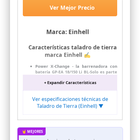
Ver Mejor Precio
Marca: Einhell
Características taladro de tierra
marca Einhell ✍
Power X-Change - la barrenadora con
batería GP-EA 18/150 Li BL-Solo es parte
de la familia Power X-Change de Einhell,
+ Expandir Características
donde pueden combinarse
flexiblemente baterías, cargadores y
equipos de sistema.
Ver especificaciones técnicas de
Fuerte ayudante en el jardín - con la
Taladro de Tierra (Einhell) ▼
barrenadora con batería pueden
perforarse agujeros en la tierra fácil y
sin esfuerzo para poner p. ej. poner
postes de valla o plantar el jardín.
Brushless - el motor sin escobillas
potente y de bajo mantenimiento