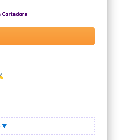
a Cortadora
 ✍
) ▼