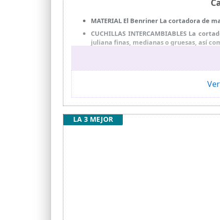
Ca
MATERIAL El Benriner La cortadora de man
CUCHILLAS INTERCAMBIABLES La cortadora
juliana finas, medianas o gruesas, así com
GROSOR AJUSTABLE Corte las verduras a cua
La cortadora de mandolinas de primera el
Tamaño 31,5 cm x 9 cm x 2,5 cm
Ver
LA 3 MEJOR