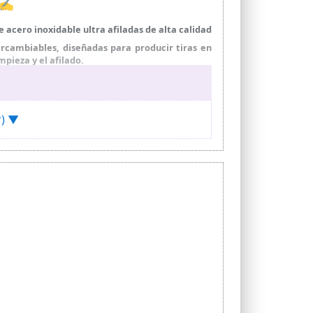
r ✍
 acero inoxidable ultra afiladas de alta calidad
rcambiables, diseñadas para producir tiras en
mpieza y el afilado.
 de ajustar de cada lado de la cuchilla
r) ▼