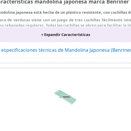
racterísticas mandolina japonesa marca Benrine
dolina japonesa está hecha de un plástico resistente, con cuchillas de
 de verduras viene con un juego de tres cuchillas fácilmente inte
o rebanadas regulares. Todas las cuchillas se abren para facilitar la li
lquier grosor de hasta ¼ de pulgada (0,63 cm) con los tornillos fáciles
+ Expandir Características
ección para la mayoría de los chefs de la industria alimentaria
 especificaciones técnicas de Mandolina Japonesa (Benrine