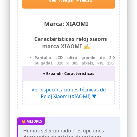
Ver Mejor Precio
autonomía, Plata
Marca: XIAOMI
Características reloj xiaomi
marca XIAOMI ✍
Pantalla LCD ultra grande de 2.0
pulgadas, 320 x 385 pixels, PPI 250;
relación pantalla-cuerpo: 71.4%
+ Expandir Características
Batería de larga duración; hasta 18
horas en modo estándar
Ver especificaciones técnicas de
Compatible con llamadas Bluetooth;
cancelación de ruido 2 MIC Uplink
Reloj Xiaomi (XIAOMI) ▼
Seguimiento avanzado de la salud y el
entrenamiento; análisis versátil de
frecuencia cardiaca, SpO2, sueño y
mucho más
Resistencia al agua de 5ATM
Hemos seleccionado tres opciones