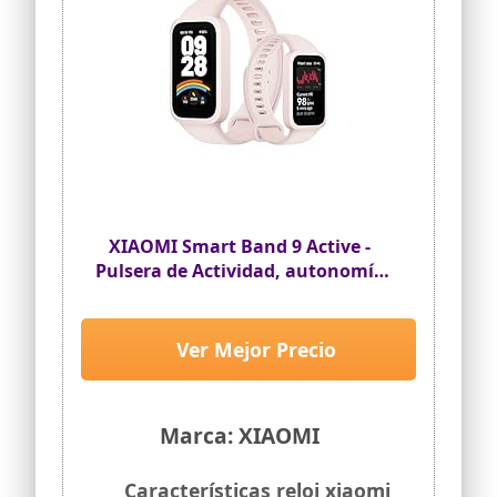
XIAOMI Smart Band 9 Active -
Pulsera de Actividad, autonomía
de hasta 18 días, Pantalla TFT de
1,47" con tasa de refresco de 60
Hz, 5ATM, App Mi Fitness, Rosa
Ver Mejor Precio
(Versión ES)
Marca: XIAOMI
Características reloj xiaomi