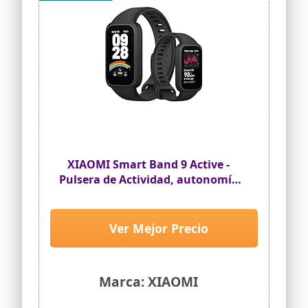
XIAOMI Smart Band 9 Active -
Pulsera de Actividad, autonomía
de hasta 18 días, Pantalla TFT de
1,47" con tasa de refresco de 60
Hz, 5ATM, App Mi Fitness, Negro
Ver Mejor Precio
(Versión ES)
Marca: XIAOMI