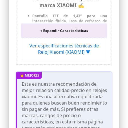
marca XIAOMI ✍
Pantalla TFT de 1,47” para una
interacción fluida. Tasa de refresco de
60Hz. Cuerpo ultradelgado y ligero,
+ Expandir Características
9.99mm.
Batería de ultra larga duración. Hasta 18
días de duración de la batería para un
Ver especificaciones técnicas de
uso diario normal
Reloj Xiaomi (XIAOMI) ▼
50 modos deportivos, incluidos 10 modos
de entrenamiento profesional. Nivel de
resistencia al agua de 5 ATM profesional
Vigilancia de salud constante.
Monitorización de la frecuencia cardíaca
Esta es nuestra recomendación de
durante todo el día. Monitorización de
SpO2 durante todo el día
mejor relación calidad-precio en relojes
xiaomi. Es una alternativa equilibrada
Correas y esferas de reloj
personalizables. Correas luminosas para
para quienes buscan buen rendimiento
mejorar la seguridad y visibilidad. Más
sin pagar de más. Si prefieres otras
de 100 esferas de reloj disponibles para
marcas, rangos de precio o
elegir, con la opción de personalizar la
características, en esta misma página
pantalla con tu propia foto durante
actividad nocturna