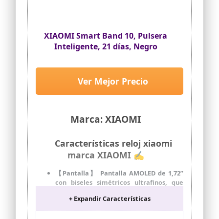
actividad nocturna
XIAOMI Smart Band 10, Pulsera
Inteligente, 21 días, Negro
Ver Mejor Precio
Marca: XIAOMI
Características reloj xiaomi
marca XIAOMI ✍
【Pantalla】 Pantalla AMOLED de 1,72”
con biseles simétricos ultrafinos, que
ofrece una experiencia visual más
+ Expandir Características
amplia, clara y cómoda para consultar
datos de un vistazo.