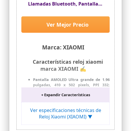
Llamadas Bluetooth, Pantalla
AMOLED de 1.96 Pulgadas,
Monitor de frecuencia cardíaca,
150 Modos Deportivos, hasta 18
Ver Mejor Precio
días de autonomía, Dorado
Marca: XIAOMI
Características reloj xiaomi
marca XIAOMI ✍
Pantalla AMOLED Ultra grande de 1.96
pulgadas, 410 x 502 pixels, PPI 332;
relación pantalla-cuerpo: 75.6%;
+ Expandir Características
pantalla siempre activa
Batería de larga duración; hasta 18 días
en modo estándar
Ver especificaciones técnicas de
Compatible con llamadas Bluetooth;
Reloj Xiaomi (XIAOMI) ▼
cancelación de ruido 2 MIC Uplink
GNSS integrado de 5 sistemas: